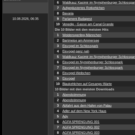
6
Waldkauz Kasimir im Nymphenburger Schlosspa
7
Aufgeplustertes Rotkehlchen
8
Bavaria
10.08.2026, 06:35
9
Parlament Budapest
10
Venedig - Gasse am Canal Grande
Die 10 Bilder mit den meisten Hits
1
Weidensperling-Männchen
2
Bartmeise am Ammersee
3
Eisvogel im Schlosspark
4
Eisvogel ganz nah
5
Waldkauz Kasimir im Nymphenburger Schlosspa
6
Eisvogel im Nymphenburger Schlosspark
7
Eisvogel im Nymphenburger Schlosspark
8
Eisvogel-Weibchen
9
Eisvogel
10
Blaukehlchen auf Gesangs-Warte
10 Bilder mit den meisten Downloads
1
Abendstimmung
2
Abendstimmung
3
Abfahrt aus dem Hafen von Palau
4
Adler auf dem New York Haus
5
Ady
6
AGFA SPRENGUNG 001
7
AGFA SPRENGUNG 002
8
AGFA SPRENGUNG 003