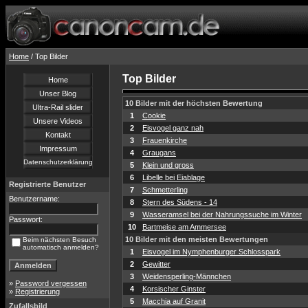
Home
/ Top Bilder
Top Bilder
Home
Unser Blog
10 Bilder mit der höchsten Bewertung
Ultra-Rail slider
1
Cookie
Unsere Videos
2
Eisvogel ganz nah
Kontakt
3
Frauenkirche
Impressum
4
Graugans
Datenschutzerklärung
5
Klein und gross
6
Libelle bei Eiablage
Registrierte Benutzer
7
Schmetterling
Benutzername:
8
Stern des Südens - 14
9
Wasseramsel bei der Nahrungssuche im Winter
Passwort:
10
Bartmeise am Ammersee
10 Bilder mit den meisten Bewertungen
Beim nächsten Besuch
automatisch anmelden?
1
Eisvogel im Nymphenburger Schlosspark
2
Gewitter
3
Weidensperling-Männchen
»
Password vergessen
4
Korsischer Ginster
»
Registrierung
5
Macchia auf Granit
Zufallsbild