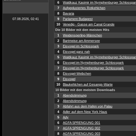
6
Waldkauz Kasimir im Nymphenburger Schlosspa
7
Aufgeplustertes Rotkehlchen
8
Bavaria
07.08.2026, 02:41
9
Parlament Budapest
10
Venedig - Gasse am Canal Grande
Die 10 Bilder mit den meisten Hits
1
Weidensperling-Männchen
2
Bartmeise am Ammersee
3
Eisvogel im Schlosspark
4
Eisvogel ganz nah
5
Waldkauz Kasimir im Nymphenburger Schlosspa
6
Eisvogel im Nymphenburger Schlosspark
7
Eisvogel im Nymphenburger Schlosspark
8
Eisvogel-Weibchen
9
Eisvogel
10
Blaukehlchen auf Gesangs-Warte
10 Bilder mit den meisten Downloads
1
Abendstimmung
2
Abendstimmung
3
Abfahrt aus dem Hafen von Palau
4
Adler auf dem New York Haus
5
Ady
6
AGFA SPRENGUNG 001
7
AGFA SPRENGUNG 002
8
AGFA SPRENGUNG 003