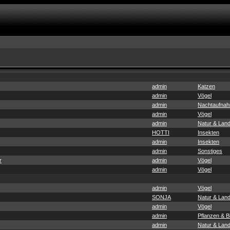
admin
Katzen
admin
Vögel
admin
Nachtaufna
admin
Vögel
admin
Natur & Land
HOTTI
Insekten
admin
Insekten
admin
Sonstiges
r
admin
Vögel
admin
Vögel
admin
Vögel
SONJA
Natur & Land
admin
Vögel
admin
Pflanzen & 
admin
Natur & Land