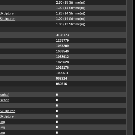
2.80
(15 Stimme(n))
1.00
(14 Stimme(n))
Skulpturen
1.28
(14 Stimme(n))
Skulpturen
1.00
(14 Stimme(n))
1.00
(12 Stimme(n))
3108173
1233779
1087209
1059540
1058912
1029628
1018176
1009611
982924
980516
schaft
0
schaft
0
0
Skulpturen
0
Skulpturen
0
ung
0
ung
0
ung
0