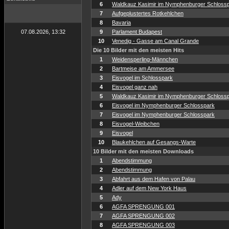
6
Waldkauz Kasimir im Nymphenburger Schloss
7
Aufgeplustertes Rotkehlchen
8
Bavaria
07.08.2026, 13:32
9
Parlament Budapest
10
Venedig - Gasse am Canal Grande
Die 10 Bilder mit den meisten Hits
1
Weidensperling-Männchen
2
Bartmeise am Ammersee
3
Eisvogel im Schlosspark
4
Eisvogel ganz nah
5
Waldkauz Kasimir im Nymphenburger Schloss
6
Eisvogel im Nymphenburger Schlosspark
7
Eisvogel im Nymphenburger Schlosspark
8
Eisvogel-Weibchen
9
Eisvogel
10
Blaukehlchen auf Gesangs-Warte
10 Bilder mit den meisten Downloads
1
Abendstimmung
2
Abendstimmung
3
Abfahrt aus dem Hafen von Palau
4
Adler auf dem New York Haus
5
Ady
6
AGFA SPRENGUNG 001
7
AGFA SPRENGUNG 002
8
AGFA SPRENGUNG 003