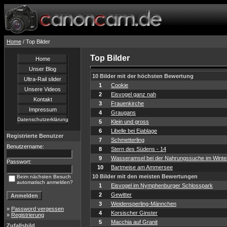
Home
/ Top Bilder
Top Bilder
Home
Unser Blog
10 Bilder mit der höchsten Bewertung
Ultra-Rail slider
1
Cookie
Unsere Videos
2
Eisvogel ganz nah
Kontakt
3
Frauenkirche
Impressum
4
Graugans
Datenschutzerklärung
5
Klein und gross
6
Libelle bei Eiablage
Registrierte Benutzer
7
Schmetterling
Benutzername:
8
Stern des Südens - 14
9
Wasseramsel bei der Nahrungssuche im Winte
Passwort:
10
Bartmeise am Ammersee
10 Bilder mit den meisten Bewertungen
Beim nächsten Besuch
automatisch anmelden?
1
Eisvogel im Nymphenburger Schlosspark
2
Gewitter
3
Weidensperling-Männchen
»
Password vergessen
4
Korsischer Ginster
»
Registrierung
5
Macchia auf Granit
Zufallsbild