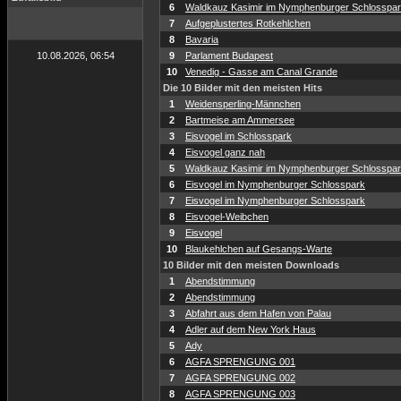
6
Waldkauz Kasimir im Nymphenburger Schlosspa
7
Aufgeplustertes Rotkehlchen
8
Bavaria
10.08.2026, 06:54
9
Parlament Budapest
10
Venedig - Gasse am Canal Grande
Die 10 Bilder mit den meisten Hits
1
Weidensperling-Männchen
2
Bartmeise am Ammersee
3
Eisvogel im Schlosspark
4
Eisvogel ganz nah
5
Waldkauz Kasimir im Nymphenburger Schlosspa
6
Eisvogel im Nymphenburger Schlosspark
7
Eisvogel im Nymphenburger Schlosspark
8
Eisvogel-Weibchen
9
Eisvogel
10
Blaukehlchen auf Gesangs-Warte
10 Bilder mit den meisten Downloads
1
Abendstimmung
2
Abendstimmung
3
Abfahrt aus dem Hafen von Palau
4
Adler auf dem New York Haus
5
Ady
6
AGFA SPRENGUNG 001
7
AGFA SPRENGUNG 002
8
AGFA SPRENGUNG 003