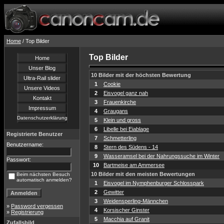
Home
/ Top Bilder
Top Bilder
Home
Unser Blog
10 Bilder mit der höchsten Bewertung
Ultra-Rail slider
1
Cookie
Unsere Videos
2
Eisvogel ganz nah
Kontakt
3
Frauenkirche
Impressum
4
Graugans
Datenschutzerklärung
5
Klein und gross
6
Libelle bei Eiablage
Registrierte Benutzer
7
Schmetterling
Benutzername:
8
Stern des Südens - 14
9
Wasseramsel bei der Nahrungssuche im Winter
Passwort:
10
Bartmeise am Ammersee
10 Bilder mit den meisten Bewertungen
Beim nächsten Besuch
automatisch anmelden?
1
Eisvogel im Nymphenburger Schlosspark
2
Gewitter
3
Weidensperling-Männchen
»
Password vergessen
4
Korsischer Ginster
»
Registrierung
5
Macchia auf Granit
Zufallsbild