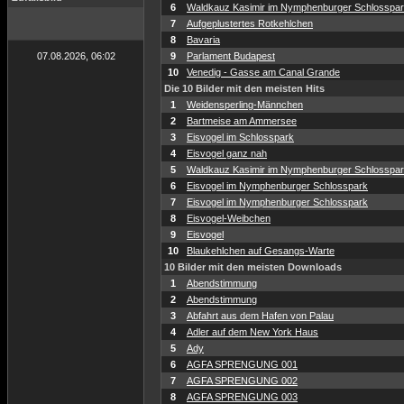
6
Waldkauz Kasimir im Nymphenburger Schlosspa
7
Aufgeplustertes Rotkehlchen
8
Bavaria
07.08.2026, 06:02
9
Parlament Budapest
10
Venedig - Gasse am Canal Grande
Die 10 Bilder mit den meisten Hits
1
Weidensperling-Männchen
2
Bartmeise am Ammersee
3
Eisvogel im Schlosspark
4
Eisvogel ganz nah
5
Waldkauz Kasimir im Nymphenburger Schlosspa
6
Eisvogel im Nymphenburger Schlosspark
7
Eisvogel im Nymphenburger Schlosspark
8
Eisvogel-Weibchen
9
Eisvogel
10
Blaukehlchen auf Gesangs-Warte
10 Bilder mit den meisten Downloads
1
Abendstimmung
2
Abendstimmung
3
Abfahrt aus dem Hafen von Palau
4
Adler auf dem New York Haus
5
Ady
6
AGFA SPRENGUNG 001
7
AGFA SPRENGUNG 002
8
AGFA SPRENGUNG 003