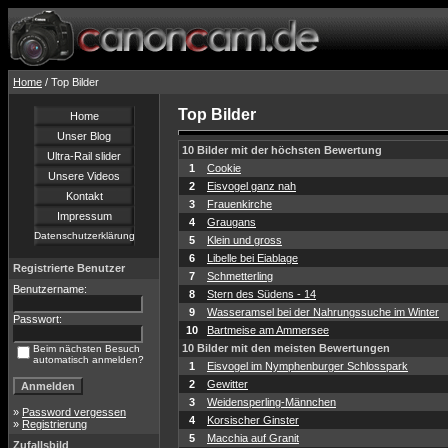
Home
/ Top Bilder
Top Bilder
Home
Unser Blog
10 Bilder mit der höchsten Bewertung
Ultra-Rail slider
1
Cookie
Unsere Videos
2
Eisvogel ganz nah
Kontakt
3
Frauenkirche
Impressum
4
Graugans
Datenschutzerklärung
5
Klein und gross
6
Libelle bei Eiablage
Registrierte Benutzer
7
Schmetterling
Benutzername:
8
Stern des Südens - 14
9
Wasseramsel bei der Nahrungssuche im Winter
Passwort:
10
Bartmeise am Ammersee
10 Bilder mit den meisten Bewertungen
Beim nächsten Besuch
automatisch anmelden?
1
Eisvogel im Nymphenburger Schlosspark
2
Gewitter
3
Weidensperling-Männchen
»
Password vergessen
4
Korsischer Ginster
»
Registrierung
5
Macchia auf Granit
Zufallsbild