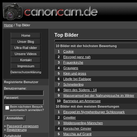
Home
/ Top Bilder
Top Bilder
Home
Unser Blog
10 Bilder mit der höchsten Bewertung
Ultra-Rail slider
1
Cookie
Unsere Videos
2
Eisvogel ganz nah
Kontakt
3
Frauenkirche
Impressum
4
Graugans
Datenschutzerklärung
5
Klein und gross
6
Libelle bei Eiablage
Registrierte Benutzer
7
Schmetterling
Benutzername:
8
Stern des Südens - 14
9
Wasseramsel bei der Nahrungssuche im Winter
Passwort:
10
Bartmeise am Ammersee
10 Bilder mit den meisten Bewertungen
Beim nächsten Besuch
automatisch anmelden?
1
Eisvogel im Nymphenburger Schlosspark
2
Gewitter
3
Weidensperling-Männchen
»
Password vergessen
4
Korsischer Ginster
»
Registrierung
5
Macchia auf Granit
Zufallsbild