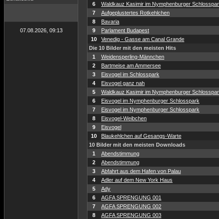
6
Waldkauz Kasimir im Nymphenburger Schlosspa
7
Aufgeplustertes Rotkehlchen
8
Bavaria
07.08.2026, 09:13
9
Parlament Budapest
10
Venedig - Gasse am Canal Grande
Die 10 Bilder mit den meisten Hits
1
Weidensperling-Männchen
2
Bartmeise am Ammersee
3
Eisvogel im Schlosspark
4
Eisvogel ganz nah
5
Waldkauz Kasimir im Nymphenburger Schlosspa
6
Eisvogel im Nymphenburger Schlosspark
7
Eisvogel im Nymphenburger Schlosspark
8
Eisvogel-Weibchen
9
Eisvogel
10
Blaukehlchen auf Gesangs-Warte
10 Bilder mit den meisten Downloads
1
Abendstimmung
2
Abendstimmung
3
Abfahrt aus dem Hafen von Palau
4
Adler auf dem New York Haus
5
Ady
6
AGFA SPRENGUNG 001
7
AGFA SPRENGUNG 002
8
AGFA SPRENGUNG 003