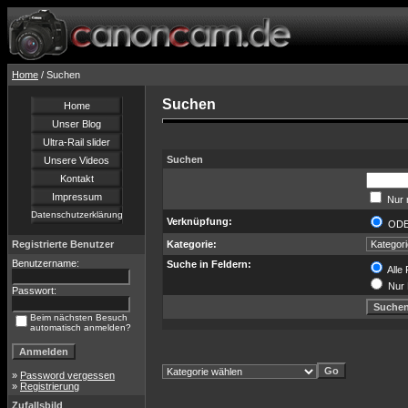
Home
/ Suchen
Suchen
Home
Unser Blog
Ultra-Rail slider
Suchen
Unsere Videos
Kontakt
Impressum
Nur 
Datenschutzerklärung
Verknüpfung:
OD
Registrierte Benutzer
Kategorie:
Benutzername:
Suche in Feldern:
Alle 
Nur 
Passwort:
Beim nächsten Besuch
automatisch anmelden?
»
Password vergessen
»
Registrierung
Zufallsbild