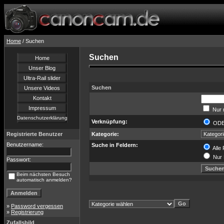
Home
/ Suchen
Suchen
Home
Unser Blog
Ultra-Rail slider
Suchen
Unsere Videos
Kontakt
Impressum
Nur 
Datenschutzerklärung
Verknüpfung:
OD
Registrierte Benutzer
Kategorie:
Benutzername:
Suche in Feldern:
Alle 
Nur 
Passwort:
Beim nächsten Besuch
automatisch anmelden?
»
Password vergessen
»
Registrierung
Zufallsbild