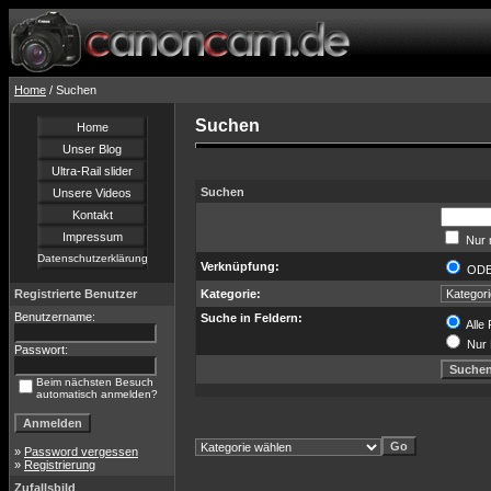
Home
/ Suchen
Suchen
Home
Unser Blog
Ultra-Rail slider
Suchen
Unsere Videos
Kontakt
Impressum
Nur 
Datenschutzerklärung
Verknüpfung:
OD
Registrierte Benutzer
Kategorie:
Benutzername:
Suche in Feldern:
Alle 
Nur 
Passwort:
Beim nächsten Besuch
automatisch anmelden?
»
Password vergessen
»
Registrierung
Zufallsbild