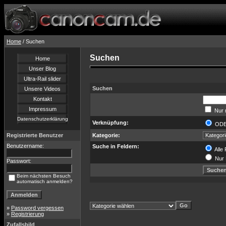
Home
/ Suchen
Suchen
Home
Unser Blog
Ultra-Rail slider
Suchen
Unsere Videos
Kontakt
Impressum
Nur 
Datenschutzerklärung
Verknüpfung:
OD
Registrierte Benutzer
Kategorie:
Benutzername:
Suche in Feldern:
Alle 
Nur 
Passwort:
Beim nächsten Besuch
automatisch anmelden?
»
Password vergessen
»
Registrierung
Zufallsbild