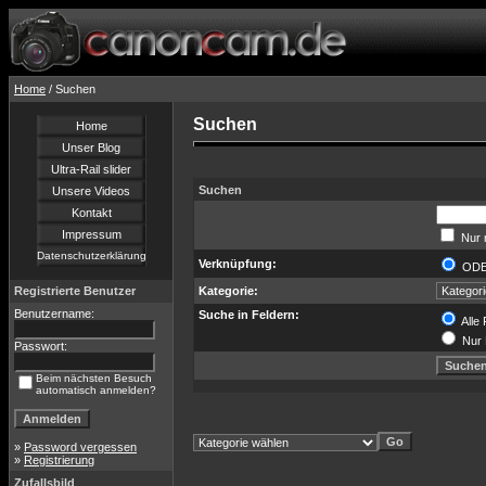
Home
/ Suchen
Suchen
Home
Unser Blog
Ultra-Rail slider
Suchen
Unsere Videos
Kontakt
Impressum
Nur 
Datenschutzerklärung
Verknüpfung:
OD
Registrierte Benutzer
Kategorie:
Benutzername:
Suche in Feldern:
Alle 
Nur 
Passwort:
Beim nächsten Besuch
automatisch anmelden?
»
Password vergessen
»
Registrierung
Zufallsbild