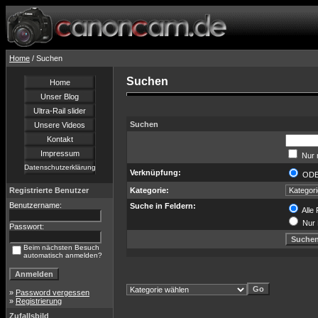
Home
/ Suchen
Suchen
Home
Unser Blog
Ultra-Rail slider
Suchen
Unsere Videos
Kontakt
Impressum
Nur 
Datenschutzerklärung
Verknüpfung:
OD
Registrierte Benutzer
Kategorie:
Benutzername:
Suche in Feldern:
Alle 
Nur 
Passwort:
Beim nächsten Besuch
automatisch anmelden?
»
Password vergessen
»
Registrierung
Zufallsbild