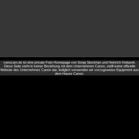
canocam.de ist eine private Foto-Homepage von Sonja Steckhan und Heinrich Hottarek.
Diese Seite steht in keiner Beziehung mit dem Unternehmen Canon, stellt keine offizielle
Website des Unternehmes Canon dar, lediglich verwenden wir vorzugsweise Equipment aus
dem Hause Canon.