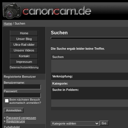
Home
/ Suchen
Suchen
Home
Unser Blog
Ultra-Rail slider
Die Suche ergab leider keine Treffer.
Unsere Videos
Kontakt
Suchen
Impressum
Datenschutzerklärung
Verknüpfung:
Registrierte Benutzer
Benutzername:
Kategorie:
Suche in Feldern:
Passwort:
Beim nächsten Besuch
automatisch anmelden?
»
Password vergessen
»
Registrierung
Zufallsbild