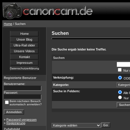
Home
/ Suchen
Suchen
Home
Unser Blog
Ultra-Rail slider
Die Suche ergab leider keine Treffer.
Unsere Videos
Kontakt
Suchen
Impressum
Datenschutzerklärung
Nur 
Verknüpfung:
Registrierte Benutzer
OD
Benutzername:
Kategorie:
Suche in Feldern:
Passwort:
Alle 
Nur 
Beim nächsten Besuch
automatisch anmelden?
»
Password vergessen
»
Registrierung
Zufallsbild