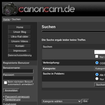
Home
/ Suchen
Suchen
Home
Unser Blog
Ultra-Rail slider
Die Suche ergab leider keine Treffer.
Unsere Videos
Kontakt
Suchen
Impressum
Datenschutzerklärung
Nur 
Verknüpfung:
Registrierte Benutzer
OD
Benutzername:
Kategorie:
Suche in Feldern:
Passwort:
Alle 
Nur 
Beim nächsten Besuch
automatisch anmelden?
»
Password vergessen
»
Registrierung
Zufallsbild