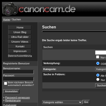
Home
/ Suchen
Suchen
Home
Unser Blog
Ultra-Rail slider
Die Suche ergab leider keine Treffer.
Unsere Videos
Kontakt
Suchen
Impressum
Datenschutzerklärung
Nur 
Verknüpfung:
Registrierte Benutzer
OD
Benutzername:
Kategorie:
Suche in Feldern:
Passwort:
Alle 
Nur 
Beim nächsten Besuch
automatisch anmelden?
»
Password vergessen
»
Registrierung
Zufallsbild