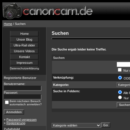
Home
/ Suchen
Suchen
Home
Unser Blog
Ultra-Rail slider
Die Suche ergab leider keine Treffer.
Unsere Videos
Kontakt
Suchen
Impressum
Datenschutzerklärung
Nur 
Verknüpfung:
Registrierte Benutzer
OD
Benutzername:
Kategorie:
Suche in Feldern:
Passwort:
Alle 
Nur 
Beim nächsten Besuch
automatisch anmelden?
»
Password vergessen
»
Registrierung
Zufallsbild