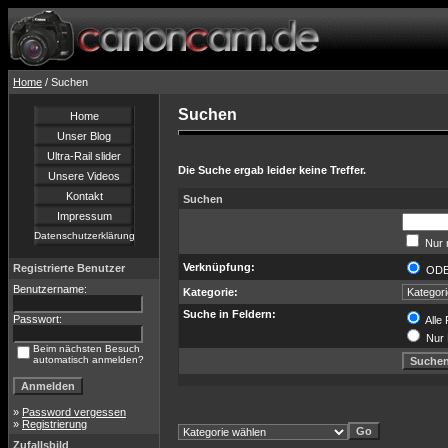
Home
/ Suchen
Suchen
Home
Unser Blog
Ultra-Rail slider
Die Suche ergab leider keine Treffer.
Unsere Videos
Kontakt
Suchen
Impressum
Datenschutzerklärung
Nur 
Verknüpfung:
Registrierte Benutzer
OD
Benutzername:
Kategorie:
Suche in Feldern:
Passwort:
Alle 
Nur 
Beim nächsten Besuch
automatisch anmelden?
»
Password vergessen
»
Registrierung
Zufallsbild