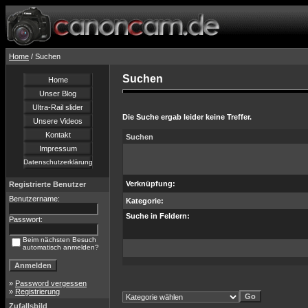
Home
/ Suchen
Suchen
Home
Unser Blog
Ultra-Rail slider
Die Suche ergab leider keine Treffer.
Unsere Videos
Kontakt
Suchen
Impressum
Datenschutzerklärung
Verknüpfung:
Registrierte Benutzer
Benutzername:
Kategorie:
Suche in Feldern:
Passwort:
Beim nächsten Besuch
automatisch anmelden?
»
Password vergessen
»
Registrierung
Zufallsbild