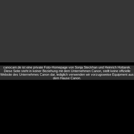
canocam.de ist eine private Foto-Homepage von Sonja Steckhan und Heinrich Hottarek.
Diese Seite steht in keiner Beziehung mit dem Unternehmen Canon, stellt keine offizielle
Website des Unternehmes Canon dar, lediglich verwenden wir vorzugsweise Equipment aus
dem Hause Canon.