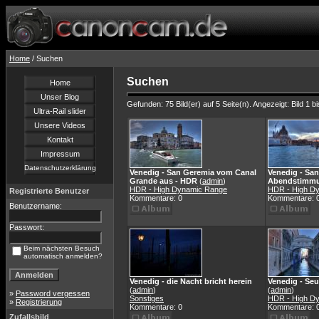
Home
/ Suchen
Suchen
Home
Unser Blog
Gefunden: 75 Bild(er) auf 5 Seite(n). Angezeigt: Bild 1 bi
Ultra-Rail slider
Unsere Videos
Kontakt
Impressum
Datenschutzerklärung
Venedig - San Geremia vom Canal
Venedig - San
Grande aus - HDR
(
admin
)
Abendstimmu
HDR - High Dynamic Range
HDR - High D
Registrierte Benutzer
Kommentare: 0
Kommentare: 
Benutzername:
Passwort:
Beim nächsten Besuch
automatisch anmelden?
Venedig - die Nacht bricht herein
Venedig - Se
(
admin
)
(
admin
)
»
Password vergessen
Sonstiges
HDR - High D
»
Registrierung
Kommentare: 0
Kommentare: 
Zufallsbild