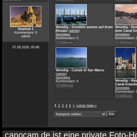
Venedig - Gondeln warten auf ihren
Venedig - So
Stephan I.
Einsatz
(
admin
)
dem Canal G
Kommentare: 0
Sonstiges
Sonstiges
admin
Kommentare: 0
Kommentare: 
07.08.2026, 05:48
Venedig - Canale di San Marco
(
admin
)
Sonstiges
Venedig - Hä
Kommentare: 0
Canal Grande
Sonstiges
Kommentare: 
1
2
3
4
5
»
Letzte Seite »
canocam.de ist eine private Foto-