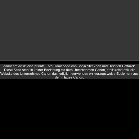
canocam.de ist eine private Foto-Homepage von Sonja Steckhan und Heinrich Hottarek.
Diese Seite steht in keiner Beziehung mit dem Unternehmen Canon, stellt keine offizielle
Website des Unternehmes Canon dar, lediglich verwenden wir vorzugsweise Equipment aus
dem Hause Canon.