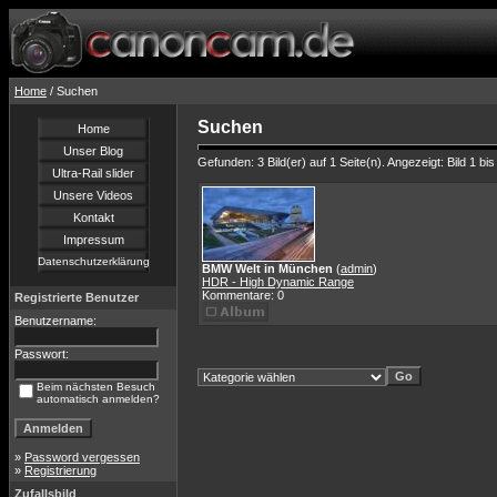
Home
/ Suchen
Suchen
Home
Unser Blog
Gefunden: 3 Bild(er) auf 1 Seite(n). Angezeigt: Bild 1 bis
Ultra-Rail slider
Unsere Videos
Kontakt
Impressum
Datenschutzerklärung
BMW Welt in München
(
admin
)
HDR - High Dynamic Range
Kommentare: 0
Registrierte Benutzer
Benutzername:
Passwort:
Beim nächsten Besuch
automatisch anmelden?
»
Password vergessen
»
Registrierung
Zufallsbild