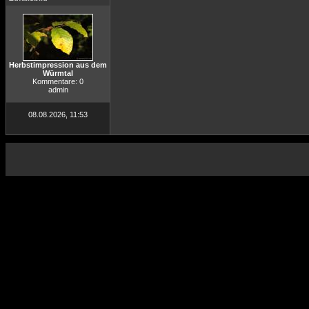
Herbstimpression aus dem
Würmtal
Kommentare: 0
admin
08.08.2026, 11:53