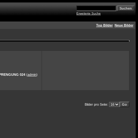
Erweiterte Suche
Top Bilder
Neue Bilder
 SPRENGUNG 024
(
admin
)
Bilder pro Seite: