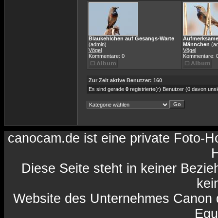
Blaukehlchen auf Gesangs-Warte
Aufmerksame
(
admin
)
Männchen
(
a
Vögel
Vögel
Kommentare: 0
Kommentare: 
Zur Zeit aktive Benutzer: 160
Es sind gerade
0
registrierte(r) Benutzer (0 davon uns
canocam.de ist eine private Foto-
H
Diese Seite steht in keiner Bezi
kein
Website des Unternehmes Canon da
Equ