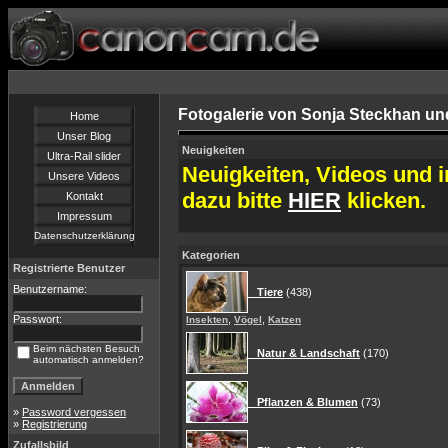
Fotogalerie von Sonja Steckhan un
Home
Unser Blog
Neuigkeiten
Ultra-Rail slider
Neuigkeiten, Videos und i
Unsere Videos
dazu bitte
HIER
klicken.
Kontakt
Impressum
Datenschutzerklärung
Kategorien
Registrierte Benutzer
Benutzername:
Tiere
(438)
Passwort:
,
,
Insekten
Vögel
Katzen
Beim nächsten Besuch
Natur & Landschaft
(170)
automatisch anmelden?
Pflanzen & Blumen
(73)
»
Password vergessen
»
Registrierung
Zufallsbild