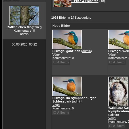
Pilze & Flechten
(18)
1093
Bilder in
14
Kategorien.
Neue Bilder
Rotkehlchen fliegt weg
Kommentare: 0
admin
08.08.2026, 03:22
Eisvogel ganz nah
(
admin
)
Eisvogel-Wei
Vögel
Vögel
Kommentare: 0
Kommentare: 
Eisvogel im Nymphenburger
Schlosspark
(
admin
)
Vögel
Waldkauz Kas
Kommentare: 0
Nymphenburg
(
admin
)
Vögel
Kommentare: 