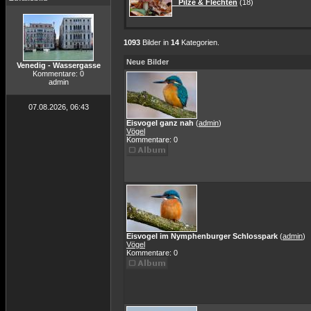
Pilze & Flechten
(18)
1093
Bilder in
14
Kategorien.
Neue Bilder
Venedig - Wassergasse
Kommentare: 0
admin
07.08.2026, 06:43
Eisvogel ganz nah
(
admin
)
Vögel
Kommentare: 0
Eisvogel im Nymphenburger Schlosspark
(
admin
)
Vögel
Kommentare: 0