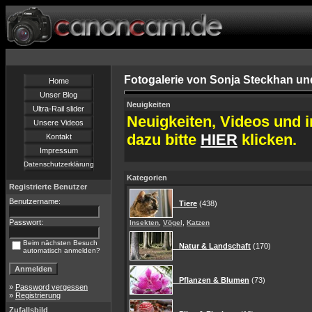
Fotogalerie von Sonja Steckhan un
Home
Unser Blog
Neuigkeiten
Ultra-Rail slider
Neuigkeiten, Videos und i
Unsere Videos
dazu bitte
HIER
klicken.
Kontakt
Impressum
Datenschutzerklärung
Kategorien
Registrierte Benutzer
Benutzername:
Tiere
(438)
Passwort:
,
,
Insekten
Vögel
Katzen
Beim nächsten Besuch
Natur & Landschaft
(170)
automatisch anmelden?
Pflanzen & Blumen
(73)
»
Password vergessen
»
Registrierung
Zufallsbild