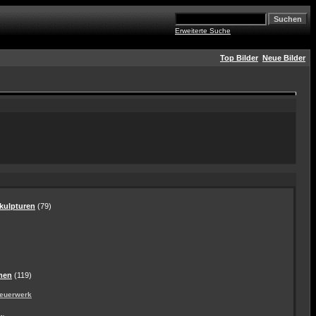
Erweiterte Suche
Top Bilder
Neue Bilder
ulpturen
(79)
men
(119)
euerwerk