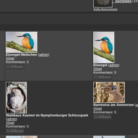
Sonstiges
(19
Agfa-Sprengung
Eisvogel-Weibchen
(
admin
)
Vögel
Kommentare: 0
Eisvogel
(
admin
)
Vögel
Kommentare: 0
Bartmeise am Ammersee
(
a
Vögel
Kommentare: 0
Waldkauz Kasimir im Nymphenburger Schlosspark
(
admin
)
Vögel
Kommentare: 0