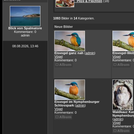
Pilze & Flechten
(18)
1093
Bilder in
14
Kategorien.
Neue Bilder
Blick von Spalmatore
Kommentare: 0
admin
08.08.2026, 13:46
Eisvogel ganz nah
(
admin
)
Eisvogel-Wei
Vögel
Vögel
Kommentare: 0
Kommentare: 
Eisvogel im Nymphenburger
Schlosspark
(
admin
)
Vögel
Waldkauz Kas
Kommentare: 0
Nymphenburg
(
admin
)
Vögel
Kommentare: 