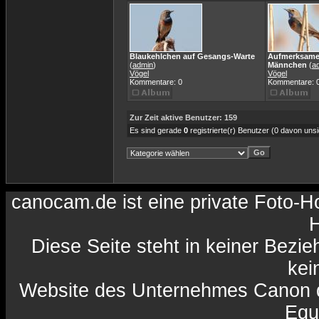
Blaukehlchen auf Gesangs-Warte
Aufmerksame
(
admin
)
Männchen
(
a
Vögel
Vögel
Kommentare: 0
Kommentare: 
Zur Zeit aktive Benutzer: 159
Es sind gerade
0
registrierte(r) Benutzer (0 davon uns
canocam.de ist eine private Foto-
H
Diese Seite steht in keiner Bezi
kein
Website des Unternehmes Canon da
Equ