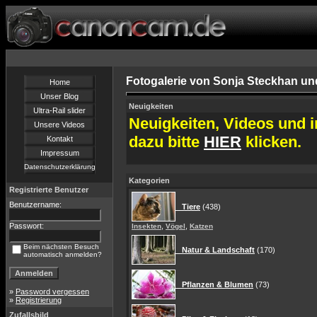
Fotogalerie von Sonja Steckhan un
Home
Unser Blog
Neuigkeiten
Ultra-Rail slider
Neuigkeiten, Videos und i
Unsere Videos
dazu bitte
HIER
klicken.
Kontakt
Impressum
Datenschutzerklärung
Kategorien
Registrierte Benutzer
Benutzername:
Tiere
(438)
Passwort:
,
,
Insekten
Vögel
Katzen
Beim nächsten Besuch
Natur & Landschaft
(170)
automatisch anmelden?
Pflanzen & Blumen
(73)
»
Password vergessen
»
Registrierung
Zufallsbild