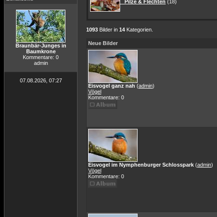
Pilze & Flechten
(18)
1093
Bilder in
14
Kategorien.
Neue Bilder
Braunbär-Junges in
Baumkrone
Kommentare: 0
admin
07.08.2026, 07:27
Eisvogel ganz nah
(
admin
)
Vögel
Kommentare: 0
Eisvogel im Nymphenburger Schlosspark
(
admin
)
Vögel
Kommentare: 0