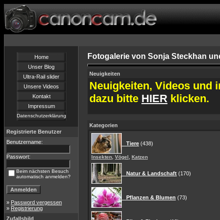
Fotogalerie von Sonja Steckhan un
Home
Unser Blog
Neuigkeiten
Ultra-Rail slider
Neuigkeiten, Videos und i
Unsere Videos
dazu bitte
HIER
klicken.
Kontakt
Impressum
Datenschutzerklärung
Kategorien
Registrierte Benutzer
Benutzername:
Tiere
(438)
Passwort:
,
,
Insekten
Vögel
Katzen
Beim nächsten Besuch
Natur & Landschaft
(170)
automatisch anmelden?
Pflanzen & Blumen
(73)
»
Password vergessen
»
Registrierung
Zufallsbild