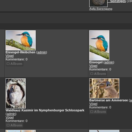
Sonstiges
(19
Agfa-Sprengung
Eisvogel-Weibchen
(
admin
)
Vögel
Kommentare: 0
Eisvogel
(
admin
)
Vögel
Kommentare: 0
Bartmeise am Ammersee
(
a
Vögel
Kommentare: 0
Waldkauz Kasimir im Nymphenburger Schlosspark
(
admin
)
Vögel
Kommentare: 0