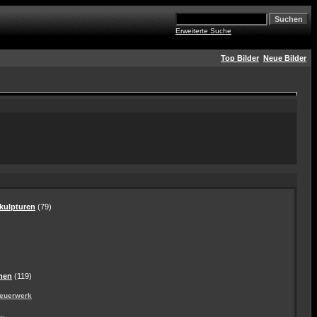
Erweiterte Suche
Top Bilder
Neue Bilder
ulpturen
(79)
men
(119)
euerwerk