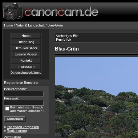
Home
/
Natur & Landschaft
/ Blau-Grün
Home
Vorheriges Bild:
Fernblick
Unser Blog
Ultra-Rail slider
Blau-Grün
Unsere Videos
Kontakt
Impressum
Datenschutzerklärung
Registrierte Benutzer
Benutzername:
Passwort:
Beim nächsten Besuch
automatisch anmelden?
»
Password vergessen
»
Registrierung
Zufallsbild