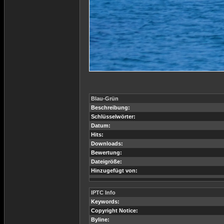
Blau-Grün
Beschreibung:
Schlüsselwörter:
Datum:
Hits:
Downloads:
Bewertung:
Dateigröße:
Hinzugefügt von:
IPTC Info
Keywords:
Copyright Notice:
Byline: