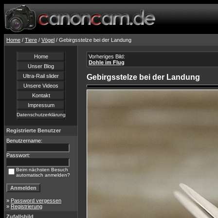
Home
/
Tiere
/
Vögel
/ Gebirgsstelze bei der Landung
Home
Vorheriges Bild:
Dohle im Flug
Unser Blog
Ultra-Rail slider
Gebirgsstelze bei der Landung
Unsere Videos
Kontakt
Impressum
Datenschutzerklärung
Registrierte Benutzer
Benutzername:
Passwort:
Beim nächsten Besuch
automatisch anmelden?
»
Password vergessen
»
Registrierung
Zufallsbild