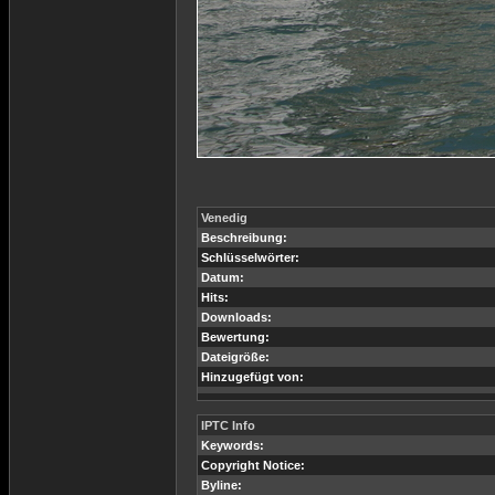
Venedig
Beschreibung:
Schlüsselwörter:
Datum:
Hits:
Downloads:
Bewertung:
Dateigröße:
Hinzugefügt von:
IPTC Info
Keywords:
Copyright Notice:
Byline: