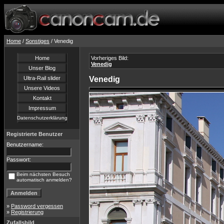
Home
/
Sonstiges
/ Venedig
Home
Vorheriges Bild:
Venedig
Unser Blog
Ultra-Rail slider
Venedig
Unsere Videos
Kontakt
Impressum
Datenschutzerklärung
Registrierte Benutzer
Benutzername:
Passwort:
Beim nächsten Besuch
automatisch anmelden?
»
Password vergessen
»
Registrierung
Zufallsbild