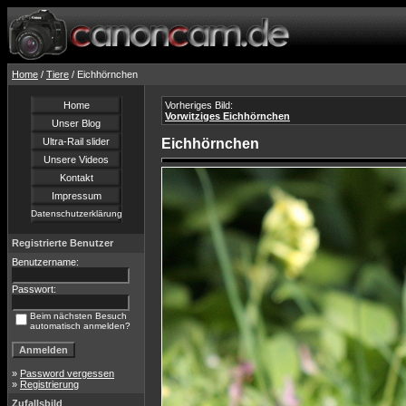
Home
/
Tiere
/ Eichhörnchen
Home
Vorheriges Bild:
Vorwitziges Eichhörnchen
Unser Blog
Ultra-Rail slider
Eichhörnchen
Unsere Videos
Kontakt
Impressum
Datenschutzerklärung
Registrierte Benutzer
Benutzername:
Passwort:
Beim nächsten Besuch
automatisch anmelden?
»
Password vergessen
»
Registrierung
Zufallsbild