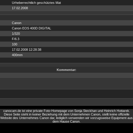
Urheberrechtlich geschütztes Mat
17.02.2008
Canon
Canon EOS 400D DIGITAL
1/320
F/6.3
100
17.02.2008 12:28:38
400mm
Kommentar:
canocam.de ist eine private Foto-Homepage von Sonja Steckhan und Heinrich Hottarek.
Diese Seite steht in keiner Beziehung mit dem Unternehmen Canon, stellt keine offizielle
Website des Unternehmes Canon dar, lediglich verwenden wir vorzugsweise Equipment aus
dem Hause Canon.