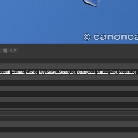
ngstoff
,
Einsturz
,
Giesing
,
Kipp-Kollaps-Sprengung
,
Sprengmaul
,
Mittlerer
,
Ring
,
Absperrung