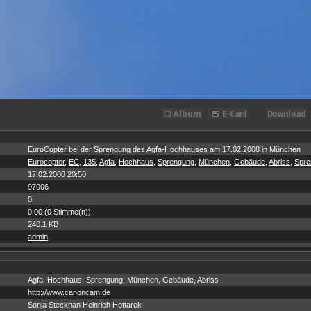
EuroCopter bei der Sprengung des Agfa-Hochhauses am 17.02.2008 in München
Eurocopter
,
EC
,
135
,
Agfa
,
Hochhaus
,
Sprengung
,
München
,
Gebäude
,
Abriss
,
Spre
17.02.2008 20:50
97006
0
0.00 (0 Stimme(n))
240.1 KB
admin
Agfa, Hochhaus, Sprengung, München, Gebäude, Abriss
http://www.canoncam.de
Sonja Steckhan Heinrich Hottarek