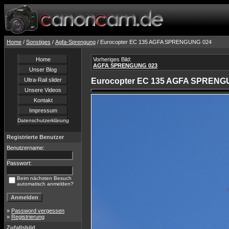
Home
/
Sonstiges
/
Agfa-Sprengung
/ Eurocopter EC 135 AGFA SPRENGUNG 024
Home
Vorheriges Bild:
AGFA SPRENGUNG 023
Unser Blog
Ultra-Rail slider
Eurocopter EC 135 AGFA SPRENG
Unsere Videos
Kontakt
Impressum
Datenschutzerklärung
Registrierte Benutzer
Benutzername:
Passwort:
Beim nächsten Besuch
automatisch anmelden?
»
Password vergessen
»
Registrierung
Zufallsbild