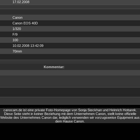
17.02.2008
Canon
Canon EOS 40D
1/320
F/9
100
10.02.2008 13:42:09
70mm
Kommentar:
canocam.de ist eine private Foto-Homepage von Sonja Steckhan und Heinrich Hottarek.
Diese Seite steht in keiner Beziehung mit dem Unternehmen Canon, stellt keine offizielle
Website des Unternehmes Canon dar, lediglich verwenden wir vorzugsweise Equipment aus
dem Hause Canon.