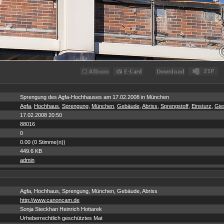
Sprengung des Agfa-Hochhauses am 17.02.2008 in München
Agfa
,
Hochhaus
,
Sprengung
,
München
,
Gebäude
,
Abriss
,
Sprengstoff
,
Einsturz
,
Gie
17.02.2008 20:50
88016
0
0.00 (0 Stimme(n))
449.6 KB
admin
Agfa, Hochhaus, Sprengung, München, Gebäude, Abriss
http://www.canoncam.de
Sonja Steckhan Heinrich Hottarek
Urheberrechtlich geschütztes Mat