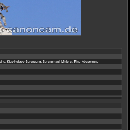
sing
,
Kipp-Kollaps-Sprengung
,
Sprengmaul
,
Mittlerer
,
Ring
,
Absperrung