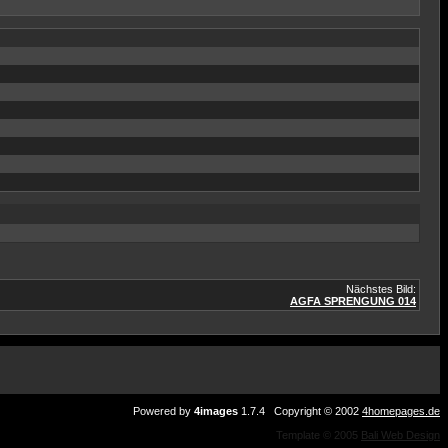
Nächstes Bild:
AGFA SPRENGUNG 014
Powered by
4images
1.7.4 Copyright © 2002
4homepages.de
Template © 2005
Bali Web Design