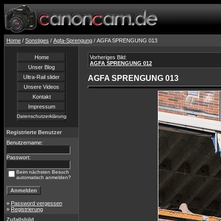
Home
/
Sonstiges
/
Agfa-Sprengung
/ AGFA SPRENGUNG 013
Home
Vorheriges Bild:
AGFA SPRENGUNG 012
Unser Blog
Ultra-Rail slider
AGFA SPRENGUNG 013
Unsere Videos
Kontakt
Impressum
Datenschutzerklärung
Registrierte Benutzer
Benutzername:
Passwort:
Beim nächsten Besuch
automatisch anmelden?
»
Password vergessen
»
Registrierung
Zufallsbild