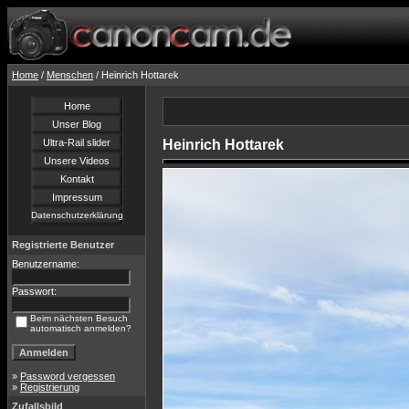
Home
/
Menschen
/ Heinrich Hottarek
Home
Unser Blog
Ultra-Rail slider
Heinrich Hottarek
Unsere Videos
Kontakt
Impressum
Datenschutzerklärung
Registrierte Benutzer
Benutzername:
Passwort:
Beim nächsten Besuch
automatisch anmelden?
»
Password vergessen
»
Registrierung
Zufallsbild