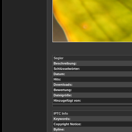
Segler
Beschreibung:
Schlüsselwörter:
Datum:
Hits:
Downloads:
Bewertung:
Dateigröße:
Hinzugefügt von:
IPTC Info
Keywords:
Copyright Notice:
Byline: