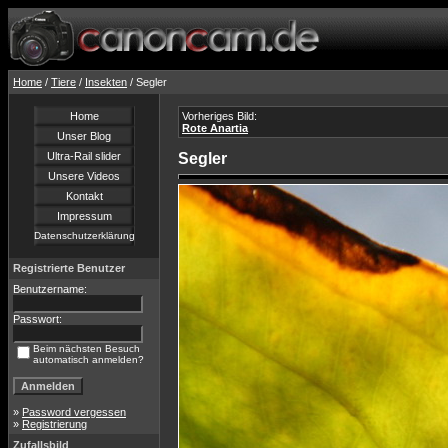
Home
/
Tiere
/
Insekten
/ Segler
Home
Vorheriges Bild:
Rote Anartia
Unser Blog
Ultra-Rail slider
Segler
Unsere Videos
Kontakt
Impressum
Datenschutzerklärung
Registrierte Benutzer
Benutzername:
Passwort:
Beim nächsten Besuch
automatisch anmelden?
»
Password vergessen
»
Registrierung
Zufallsbild