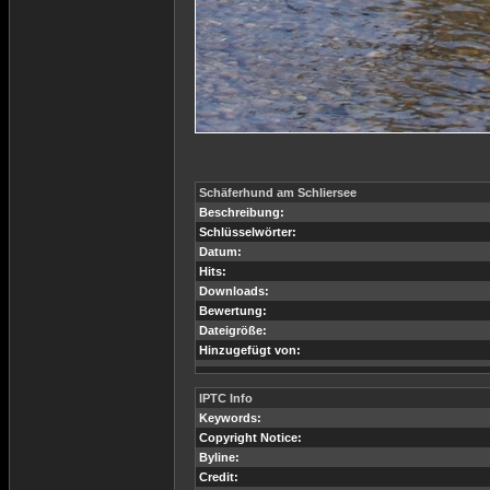
Schäferhund am Schliersee
Beschreibung:
Schlüsselwörter:
Datum:
Hits:
Downloads:
Bewertung:
Dateigröße:
Hinzugefügt von:
IPTC Info
Keywords:
Copyright Notice:
Byline:
Credit: