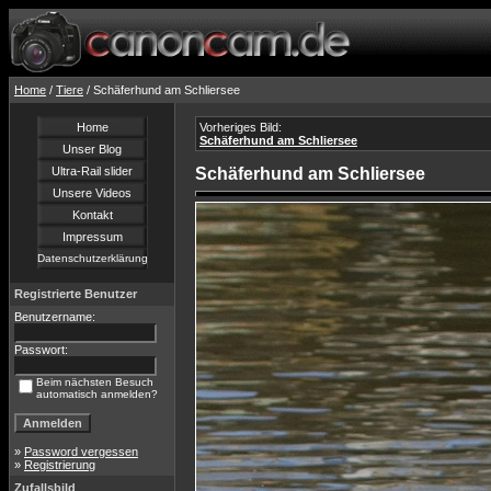
Home
/
Tiere
/ Schäferhund am Schliersee
Home
Vorheriges Bild:
Schäferhund am Schliersee
Unser Blog
Ultra-Rail slider
Schäferhund am Schliersee
Unsere Videos
Kontakt
Impressum
Datenschutzerklärung
Registrierte Benutzer
Benutzername:
Passwort:
Beim nächsten Besuch
automatisch anmelden?
»
Password vergessen
»
Registrierung
Zufallsbild