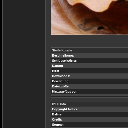
Steife Koralle
Beschreibung:
Schlüsselwörter:
Datum:
Hits:
Downloads:
Bewertung:
Dateigröße:
Hinzugefügt von:
IPTC Info
Copyright Notice:
Byline:
Credit:
Source: