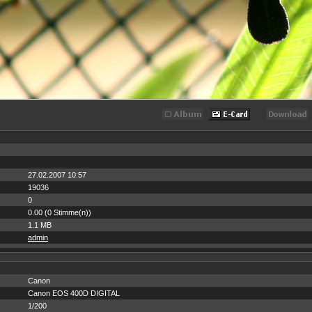
27.02.2007 10:57
19036
0
0.00 (0 Stimme(n))
1.1 MB
admin
Canon
Canon EOS 400D DIGITAL
1/200