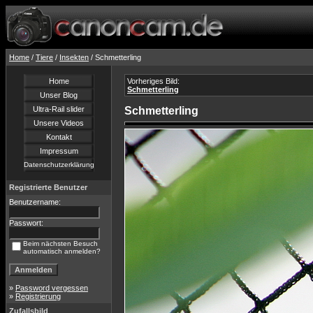
Home
/
Tiere
/
Insekten
/ Schmetterling
Home
Vorheriges Bild:
Schmetterling
Unser Blog
Ultra-Rail slider
Schmetterling
Unsere Videos
Kontakt
Impressum
Datenschutzerklärung
Registrierte Benutzer
Benutzername:
Passwort:
Beim nächsten Besuch
automatisch anmelden?
»
Password vergessen
»
Registrierung
Zufallsbild