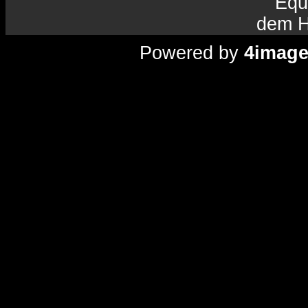
Equ
dem H
Powered by
4imag