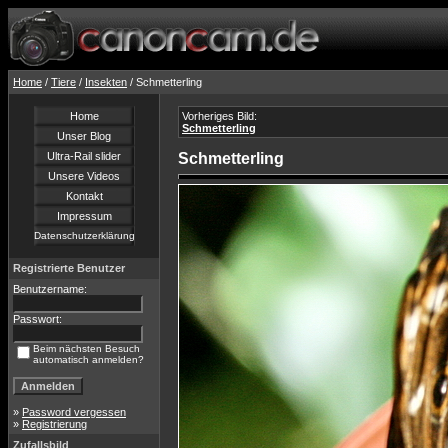
Home
/
Tiere
/
Insekten
/ Schmetterling
Home
Vorheriges Bild:
Schmetterling
Unser Blog
Ultra-Rail slider
Schmetterling
Unsere Videos
Kontakt
Impressum
Datenschutzerklärung
Registrierte Benutzer
Benutzername:
Passwort:
Beim nächsten Besuch
automatisch anmelden?
»
Password vergessen
»
Registrierung
Zufallsbild