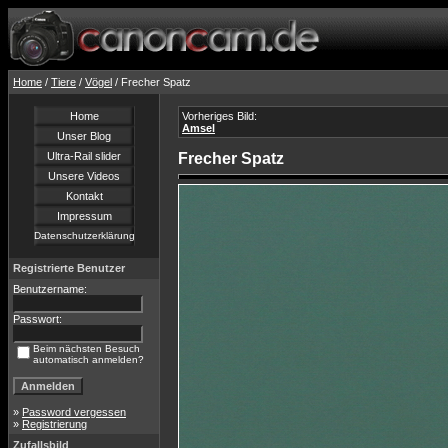
Home
/
Tiere
/
Vögel
/ Frecher Spatz
Home
Vorheriges Bild:
Amsel
Unser Blog
Ultra-Rail slider
Frecher Spatz
Unsere Videos
Kontakt
Impressum
Datenschutzerklärung
Registrierte Benutzer
Benutzername:
Passwort:
Beim nächsten Besuch
automatisch anmelden?
»
Password vergessen
»
Registrierung
Zufallsbild