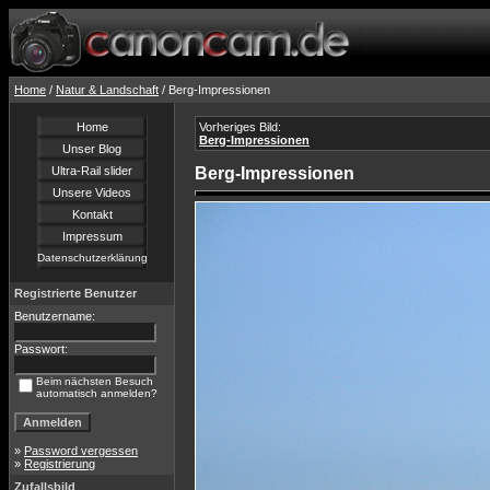
Home
/
Natur & Landschaft
/ Berg-Impressionen
Home
Vorheriges Bild:
Berg-Impressionen
Unser Blog
Ultra-Rail slider
Berg-Impressionen
Unsere Videos
Kontakt
Impressum
Datenschutzerklärung
Registrierte Benutzer
Benutzername:
Passwort:
Beim nächsten Besuch
automatisch anmelden?
»
Password vergessen
»
Registrierung
Zufallsbild