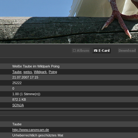
Weiße Taube im Wildpark Poing
Taube
,
weiss
,
Wildpark
,
Poing
21.07.2007 17:15
25222
0
1.00 (1 Stimme(n))
872.1 KB
SONJA
Taube
http://www.canoncam.de
Urheberrechtlich geschütztes Mat