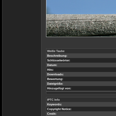
Weiße Taube
Beschreibung:
Schlüsselwörter:
Datum:
Hits:
Downloads:
Bewertung:
Dateigröße:
Hinzugefügt von:
IPTC Info
Keywords:
Copyright Notice:
Credit: