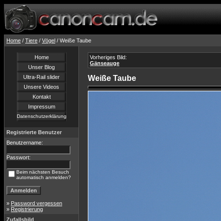
Home
/
Tiere
/
Vögel
/ Weiße Taube
Home
Vorheriges Bild:
Gänseauge
Unser Blog
Ultra-Rail slider
Weiße Taube
Unsere Videos
Kontakt
Impressum
Datenschutzerklärung
Registrierte Benutzer
Benutzername:
Passwort:
Beim nächsten Besuch
automatisch anmelden?
»
Password vergessen
»
Registrierung
Zufallsbild