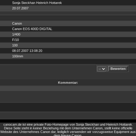
Sonja Steckhan Heinrich Hottarek
20.07.2007
Canon
Canon EOS 400D DIGITAL
1/400
F/10
100
08.07.2007 13:08:20
100mm
Kommentar:
canocam.de ist eine private Foto-Homepage von Sonja Steckhan und Heinrich Hottarek.
Diese Seite steht in keiner Beziehung mit dem Unternehmen Canon, stellt keine offizielle
Website des Unternehmes Canon dar, lediglich verwenden wir vorzugsweise Equipment aus
dem Hause Canon.