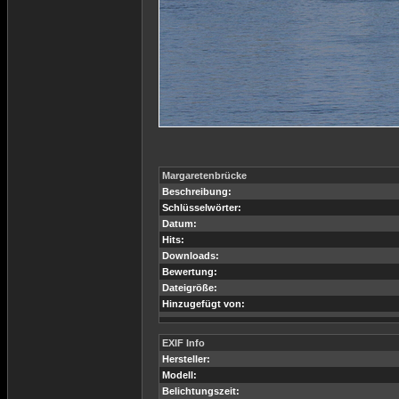
Margaretenbrücke
Beschreibung:
Schlüsselwörter:
Datum:
Hits:
Downloads:
Bewertung:
Dateigröße:
Hinzugefügt von:
EXIF Info
Hersteller:
Modell:
Belichtungszeit: