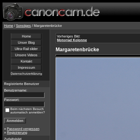
Home
/
Sonstiges
/ Margaretenbrücke
Home
Vorheriges Bild:
Motorrad Kolonne
Unser Blog
Ultra-Rail slider
Margaretenbrücke
Unsere Videos
Kontakt
Impressum
Datenschutzerklärung
Registrierte Benutzer
Benutzername:
Passwort:
Beim nächsten Besuch
automatisch anmelden?
»
Password vergessen
»
Registrierung
Zufallsbild