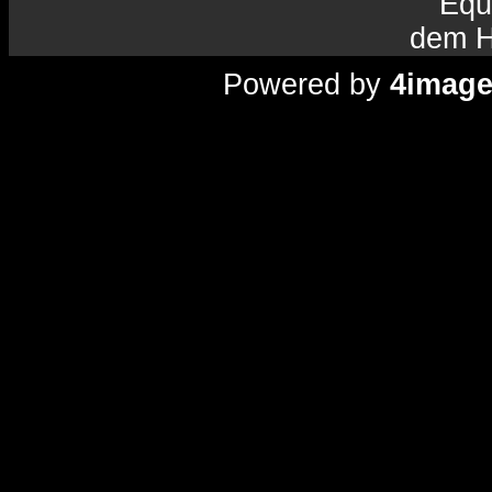
Equ
dem H
Powered by
4imag