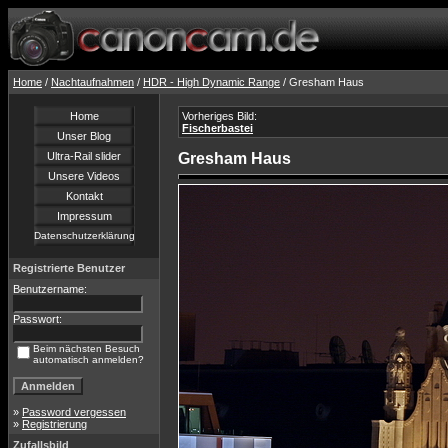
Home
/
Nachtaufnahmen
/
HDR - High Dynamic Range
/ Gresham Haus
Home
Vorheriges Bild:
Fischerbastei
Unser Blog
Ultra-Rail slider
Gresham Haus
Unsere Videos
Kontakt
Impressum
Datenschutzerklärung
Registrierte Benutzer
Benutzername:
Passwort:
Beim nächsten Besuch
automatisch anmelden?
»
Password vergessen
»
Registrierung
Zufallsbild