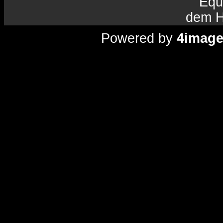
Equ
dem H
Powered by
4imag