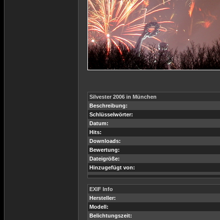
Silvester 2006 in München
Beschreibung:
Schlüsselwörter:
Datum:
Hits:
Downloads:
Bewertung:
Dateigröße:
Hinzugefügt von:
EXIF Info
Hersteller:
Modell:
Belichtungszeit: