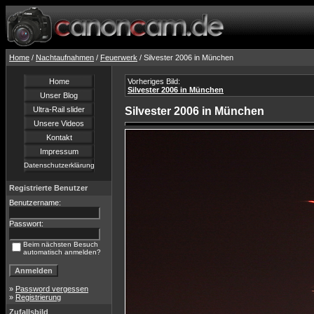
Home
/
Nachtaufnahmen
/
Feuerwerk
/ Silvester 2006 in München
Home
Vorheriges Bild:
Silvester 2006 in München
Unser Blog
Ultra-Rail slider
Silvester 2006 in München
Unsere Videos
Kontakt
Impressum
Datenschutzerklärung
Registrierte Benutzer
Benutzername:
Passwort:
Beim nächsten Besuch
automatisch anmelden?
»
Password vergessen
»
Registrierung
Zufallsbild