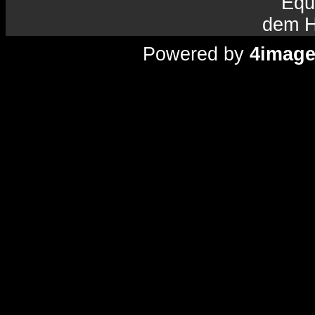
Equ
dem H
Powered by
4imag