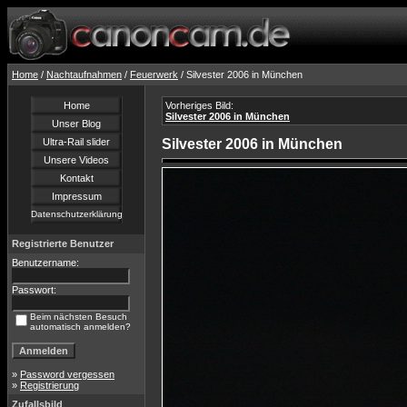
Home
/
Nachtaufnahmen
/
Feuerwerk
/ Silvester 2006 in München
Home
Vorheriges Bild:
Silvester 2006 in München
Unser Blog
Ultra-Rail slider
Silvester 2006 in München
Unsere Videos
Kontakt
Impressum
Datenschutzerklärung
Registrierte Benutzer
Benutzername:
Passwort:
Beim nächsten Besuch
automatisch anmelden?
»
Password vergessen
»
Registrierung
Zufallsbild