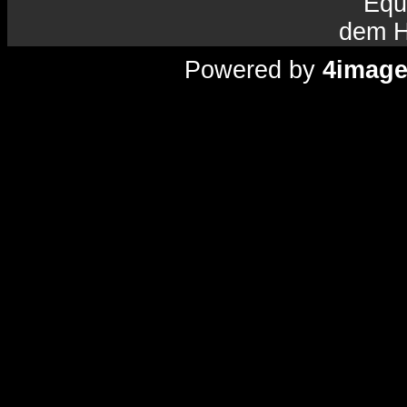
Equ
dem H
Powered by
4imag