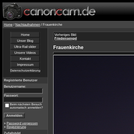
Home
/
Nachtaufnahmen
/ Frauenkirche
Home
Vorheriges Bild:
Friedensengel
Unser Blog
Ultra-Rail slider
Frauenkirche
Unsere Videos
Kontakt
Impressum
Datenschutzerklärung
Registrierte Benutzer
Benutzername:
Passwort:
Beim nächsten Besuch
automatisch anmelden?
»
Password vergessen
»
Registrierung
Zufallsbild