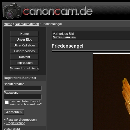
Home
/
Nachtaufnahmen
/ Friedensengel
Home
Vorheriges Bild:
Maximilianeum
Unser Blog
Ultra-Rail slider
Friedensengel
Unsere Videos
Kontakt
Impressum
Datenschutzerklärung
Registrierte Benutzer
Benutzername:
Passwort:
Beim nächsten Besuch
automatisch anmelden?
»
Password vergessen
»
Registrierung
Zufallsbild