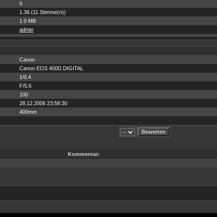
0
1.36 (11 Stimme(n))
1.0 MB
admin
Canon
Canon EOS 400D DIGITAL
1/0.4
F/5.6
100
28.12.2006 23:58:30
400mm
Kommentar: