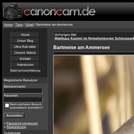
Home
/
Tiere
/
Vögel
/ Bartmeise am Ammersee
Home
Vorheriges Bild:
Waldkauz Kasimir im Nymphenburger Schlosspar
Unser Blog
Ultra-Rail slider
Bartmeise am Ammersee
Unsere Videos
Kontakt
Impressum
Datenschutzerklärung
Registrierte Benutzer
Benutzername:
Passwort:
Beim nächsten Besuch
automatisch anmelden?
»
Password vergessen
»
Registrierung
Zufallsbild