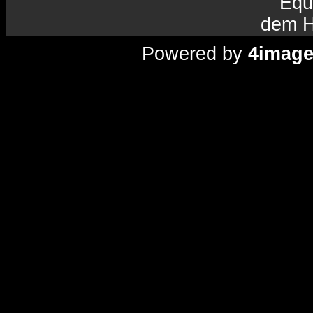
Equ
dem H
Powered by
4imag