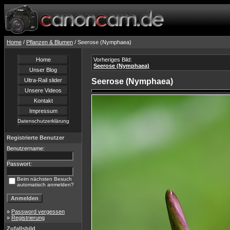
Home
/
Pflanzen & Blumen
/ Seerose (Nymphaea)
Home
Vorheriges Bild:
Seerose (Nymphaea)
Unser Blog
Ultra-Rail slider
Seerose (Nymphaea)
Unsere Videos
Kontakt
Impressum
Datenschutzerklärung
Registrierte Benutzer
Benutzername:
Passwort:
Beim nächsten Besuch
automatisch anmelden?
»
Password vergessen
»
Registrierung
Zufallsbild