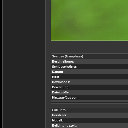
Seerose (Nymphaea)
Beschreibung:
Schlüsselwörter:
Datum:
Hits:
Downloads:
Bewertung:
Dateigröße:
Hinzugefügt von:
EXIF Info
Hersteller:
Modell:
Belichtungszeit: