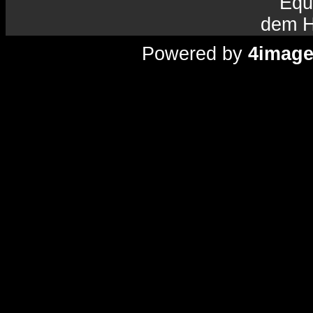
Equ
dem H
Powered by
4imag