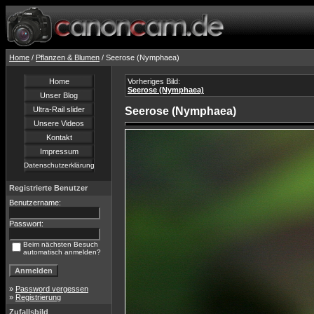
Home
/
Pflanzen & Blumen
/ Seerose (Nymphaea)
Home
Vorheriges Bild:
Seerose (Nymphaea)
Unser Blog
Ultra-Rail slider
Seerose (Nymphaea)
Unsere Videos
Kontakt
Impressum
Datenschutzerklärung
Registrierte Benutzer
Benutzername:
Passwort:
Beim nächsten Besuch
automatisch anmelden?
»
Password vergessen
»
Registrierung
Zufallsbild