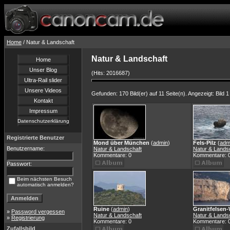
Home
/ Natur & Landschaft
Natur & Landschaft
Home
Unser Blog
(Hits: 2016687)
Ultra-Rail slider
Unsere Videos
Gefunden: 170 Bild(er) auf 11 Seite(n). Angezeigt: Bild 1
Kontakt
Impressum
Datenschutzerklärung
Registrierte Benutzer
Mond über München
(
admin
)
Fels-Pilz
(
adm
Benutzername:
Natur & Landschaft
Natur & Lands
Kommentare: 0
Kommentare: 
Passwort:
Beim nächsten Besuch
automatisch anmelden?
Ruine
(
admin
)
Granitfelsen
»
Password vergessen
Natur & Landschaft
Natur & Lands
»
Registrierung
Kommentare: 0
Kommentare: 
Zufallsbild