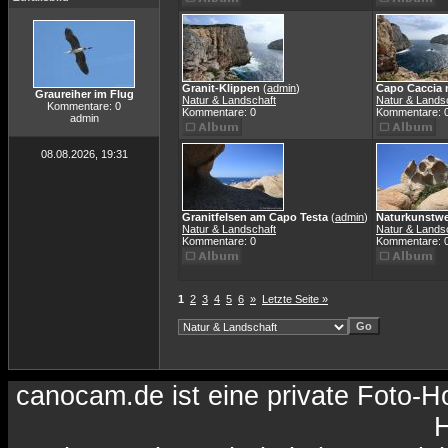
Granit-Klippen
(
admin
)
Capo Caccia 
Graureiher im Flug
Natur & Landschaft
Natur & Lands
Kommentare: 0
Kommentare: 0
Kommentare: 
admin
08.08.2026, 19:31
Granitfelsen am Capo Testa
(
admin
)
Naturkunstwe
Natur & Landschaft
Natur & Lands
Kommentare: 0
Kommentare: 
1
2
3
4
5
6
»
Letzte Seite »
canocam.de ist eine private Foto-
H